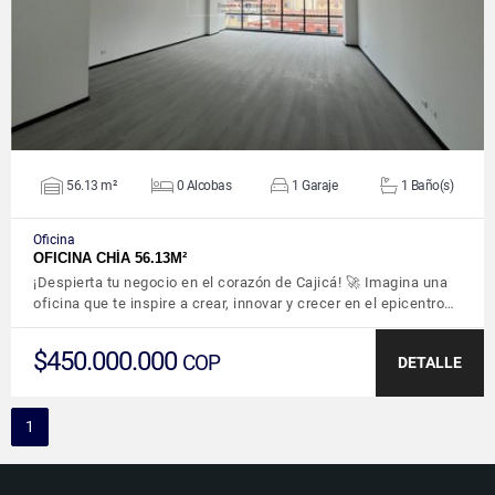
56.13 m²
0 Alcobas
1 Garaje
1 Baño(s)
Oficina
OFICINA CHÍA 56.13M²
¡Despierta tu negocio en el corazón de Cajicá! 🚀 Imagina una
oficina que te inspire a crear, innovar y crecer en el epicentro…
$450.000.000
COP
DETALLE
1