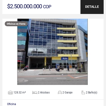
$2.500.000.000
COP
DETALLE
Oficinas en Venta
VER DETALLES
128.32 m²
2 Alcobas
2 Garaje
2 Baño(s)
Oficina