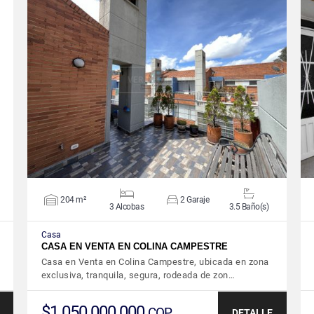
VER DETALLES
204 m²
2 Garaje
3 Alcobas
3.5 Baño(s)
Casa
CASA EN VENTA EN COLINA CAMPESTRE
Casa en Venta en Colina Campestre, ubicada en zona
exclusiva, tranquila, segura, rodeada de zon…
$1.050.000.000
COP
DETALLE