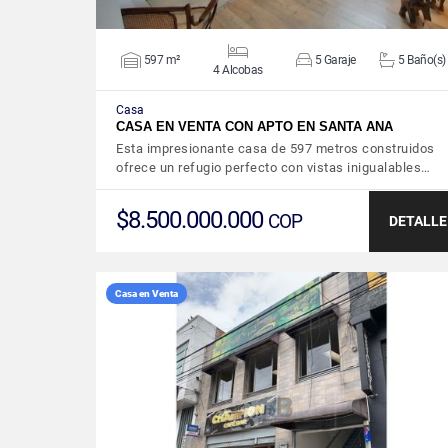
597 m²
5 Garaje
5 Baño(s)
4 Alcobas
Casa
CASA EN VENTA CON APTO EN SANTA ANA
Esta impresionante casa de 597 metros construidos
ofrece un refugio perfecto con vistas inigualables…
$8.500.000.000
COP
DETALLE
Casa en Venta
VER DETALLES