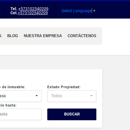
Tel.
+573102540209
agram
Select Language
▼
Cel.
+573102540209
S
BLOG
NUESTRA EMPRESA
CONTÁCTENOS
o de inmueble:
Estado Propiedad:
asa
Todos
io hasta:
BUSCAR