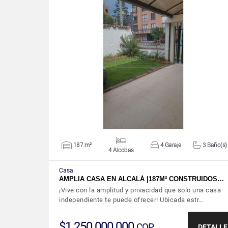
VER DETALLES
187 m²
4 Garaje
3 Baño(s)
4 Alcobas
Casa
AMPLIA CASA EN ALCALÁ |187M² CONSTRUIDOS…
¡Vive con la amplitud y privacidad que solo una casa
independiente te puede ofrecer! Ubicada estr…
$1.250.000.000
COP
DETALLE