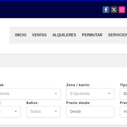
Facebook
X
Inst
INICIO
VENTAS
ALQUILERES
PERMUTAR
SERVICIO
ad:
Zona / barrio:
Tip
iones
0 Opciones
C
:
Baños:
Precio desde:
Prec
s
Todos