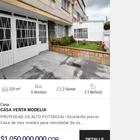
VER DETALLES
220 m²
2 Garaje
6 Alcobas
2.5 Baño(s)
Casa
CASA VENTA MODELIA
PROPIEDAD DE ALTO POTENCIAL! Excelente precio.
Casa de tres niveles para remodelar de us…
$1.050.000.000
COP
DETALLE