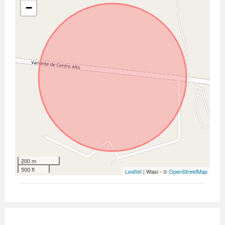
−
200 m
500 ft
Leaflet
| Wasi - ©
OpenStreetMap