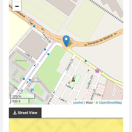
−
200 m
500 ft
Leaflet
| Wasi - ©
OpenStreetMap
Street View