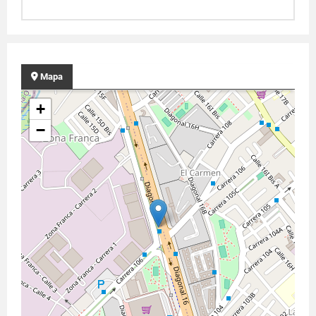
Mapa
+
−