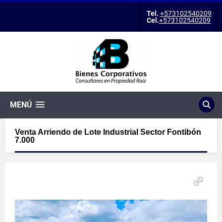
Tel.
+573102540209
Cel.
+573102540209
MENÚ
Venta Arriendo de Lote Industrial Sector Fontibón
7.000