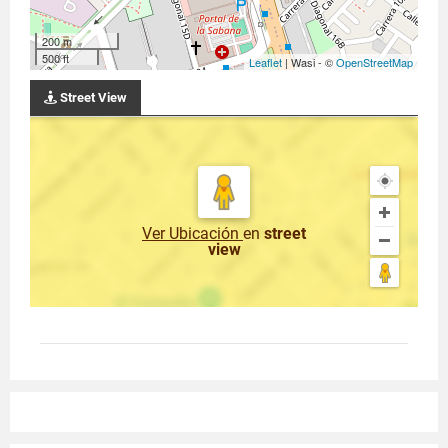
200 m
500 ft
Leaflet
| Wasi - ©
OpenStreetMap
Street View
Ver Ubicación
en
street
view