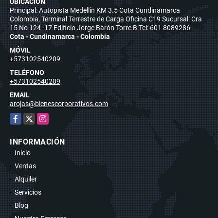
UBICACIÓN
Principal: Autopista Medellín KM 3.5 Cota Cundinamarca
Colombia, Terminal Terrestre de Carga Oficina C19 Sucursal: Cra
15 No 124 -17 Edificio Jorge Barón Torre B Tel: 601 8089286
Cota - Cundinamarca - Colombia
MÓVIL
+573102540209
TELÉFONO
+573102540209
EMAIL
arojas@bienescorporativos.com
Facebook
X
Instagram
INFORMACIÓN
Inicio
Ventas
Alquiler
Servicios
Blog