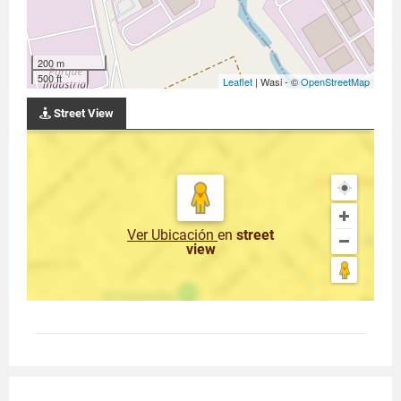
200 m
500 ft
Leaflet
| Wasi - ©
OpenStreetMap
Street View
Ver Ubicación
en
street
view