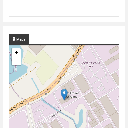
Mapa
+
−