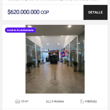
$620.000.000
COP
DETALLE
Local en Arrendamiento
VER DETALLES
13 m²
0 Alcobas
4 Baño(s)