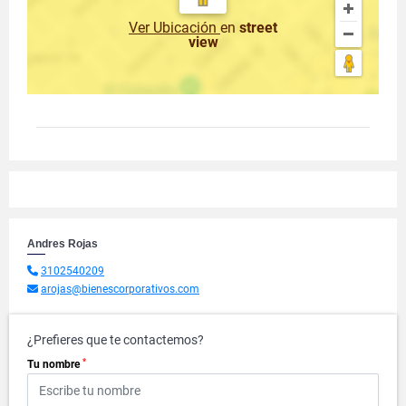
Ver Ubicación
en
street
view
Andres Rojas
3102540209
arojas@bienescorporativos.com
¿Prefieres que te contactemos?
*
Tu nombre