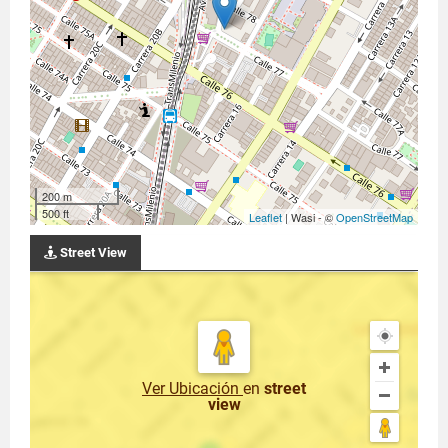
200 m
500 ft
Leaflet
| Wasi - ©
OpenStreetMap
Street View
Ver Ubicación
en
street
view