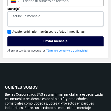
▼
*
Mensaje
Acepto recibir información sobre ofertas inmobiliarias
Enviar mensaje
Al enviar tus datos aceptas los
Términos de servicio y privacidad
QUIÉNES SOMOS
Bienes Corporativos SAS es una firma inmobiliaria especializada
en inmuebles residenciales de alto perfil y propiedades
comerciales como Bodegas, Lotes y Proyectos en parques
industriales. Entre sus servicios se encuentran, corretaje