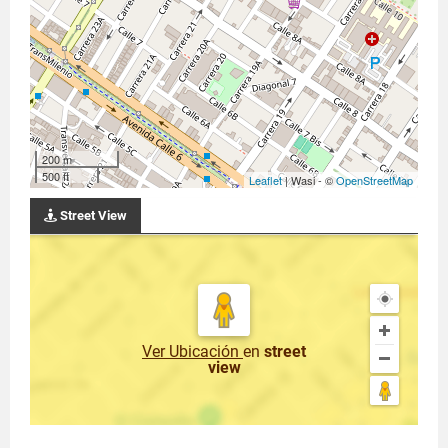
200 m
500 ft
Leaflet
| Wasi - ©
OpenStreetMap
Street View
Ver Ubicación
en
street
view