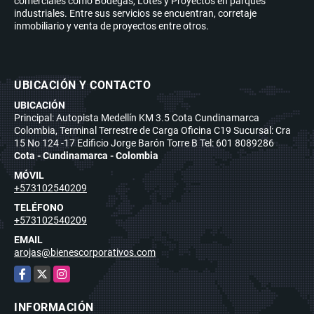
comerciales como Bodegas, Lotes y Proyectos en parques
industriales. Entre sus servicios se encuentran, corretaje
inmobiliario y venta de proyectos entre otros.
UBICACIÓN Y CONTACTO
UBICACIÓN
Principal: Autopista Medellín KM 3.5 Cota Cundinamarca
Colombia, Terminal Terrestre de Carga Oficina C19 Sucursal: Cra
15 No 124 -17 Edificio Jorge Barón Torre B Tel: 601 8089286
Cota - Cundinamarca - Colombia
MÓVIL
+573102540209
TELÉFONO
+573102540209
EMAIL
arojas@bienescorporativos.com
Facebook
X
Instagram
INFORMACIÓN