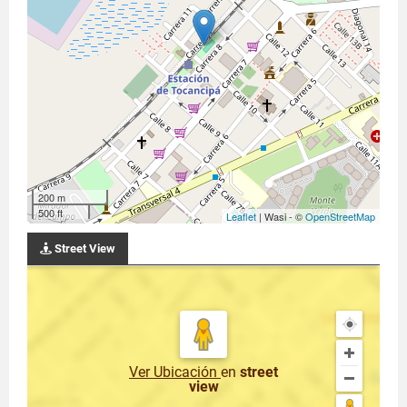
200 m
500 ft
Leaflet
| Wasi - ©
OpenStreetMap
Street View
Ver Ubicación
en
street
view