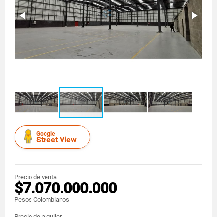
Google
Street View
Precio de venta
$7.070.000.000
Pesos Colombianos
Precio de alquiler