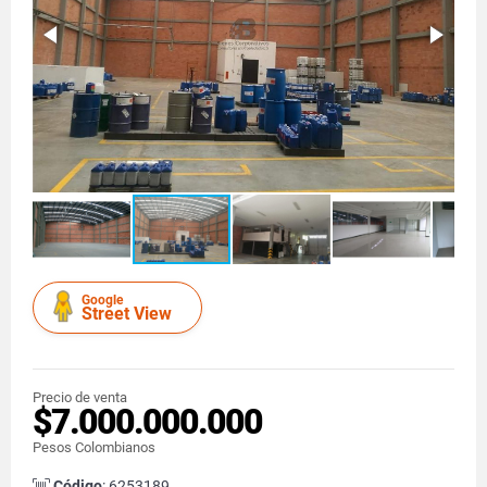
Google
Street View
Precio de venta
$7.000.000.000
Pesos Colombianos
Código
: 6253189