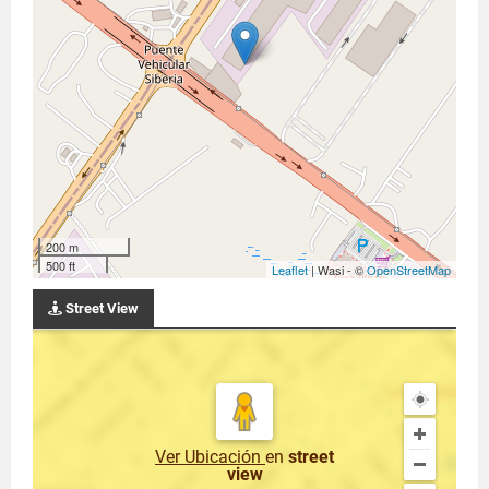
200 m
500 ft
Leaflet
| Wasi - ©
OpenStreetMap
Street View
Ver Ubicación
en
street
view