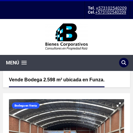
Tel.
+573102540209
Cel.
+573102540209
MENÚ
Vende Bodega 2.598 m² ubicada en Funza.
Bodega en Venta