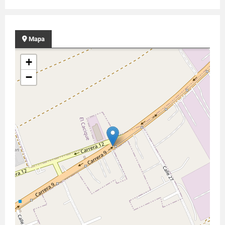
Mapa
+
−