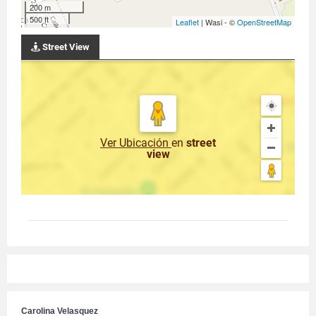
200 m
500 ft
Leaflet
| Wasi - ©
OpenStreetMap
Street View
Ver Ubicación
en
street
view
Carolina Velasquez