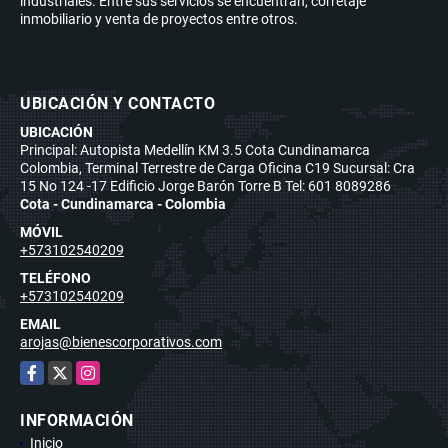
industriales. Entre sus servicios se encuentran, corretaje
inmobiliario y venta de proyectos entre otros.
UBICACIÓN Y CONTACTO
UBICACIÓN
Principal: Autopista Medellín KM 3.5 Cota Cundinamarca
Colombia, Terminal Terrestre de Carga Oficina C19 Sucursal: Cra
15 No 124 -17 Edificio Jorge Barón Torre B Tel: 601 8089286
Cota - Cundinamarca - Colombia
MÓVIL
+573102540209
TELÉFONO
+573102540209
EMAIL
arojas@bienescorporativos.com
Facebook
X
Instagram
INFORMACIÓN
Inicio