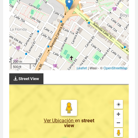
200 m
500 ft
Leaflet
| Wasi - ©
OpenStreetMap
Street View
Ver Ubicación
en
street
view