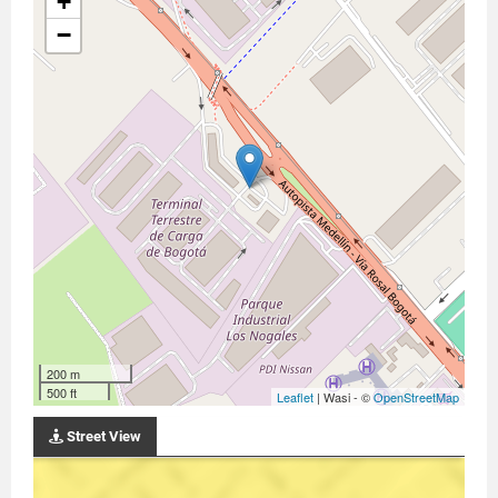
+
−
200 m
500 ft
Leaflet
| Wasi - ©
OpenStreetMap
Street View