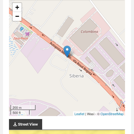
+
−
200 m
500 ft
Leaflet
| Wasi - ©
OpenStreetMap
Street View