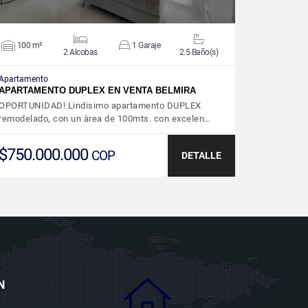
100 m²
1 Garaje
2 Alcobas
2.5 Baño(s)
Apartamento
APARTAMENTO DUPLEX EN VENTA BELMIRA
OPORTUNIDAD! Lindisimo apartamento DUPLEX
remodelado, con un àrea de 100mts. con excelen…
$750.000.000
COP
DETALLE
N