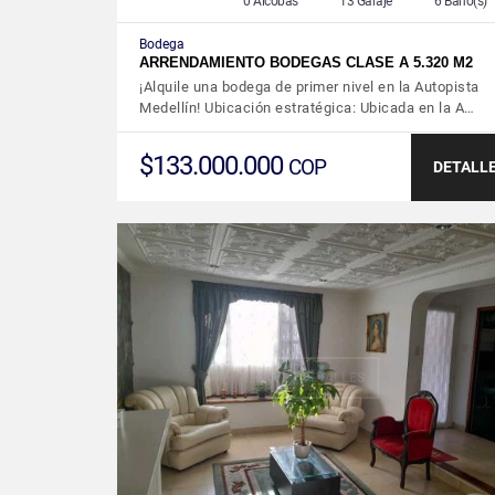
0 Alcobas
13 Garaje
6 Baño(s)
Bodega
ARRENDAMIENTO BODEGAS CLASE A 5.320 M2
¡Alquile una bodega de primer nivel en la Autopista
Medellín! Ubicación estratégica: Ubicada en la A…
$133.000.000
COP
DETALL
VER DETALLES