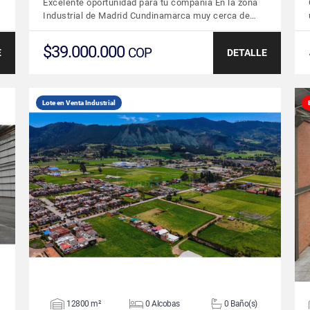
Excelente oportunidad para tu compañia En la zona
Industrial de Madrid Cundinamarca muy cerca de…
$39.000.000
COP
E
DETALLE
Lote en Venta Industrial
VER DETALLES
12800 m²
0 Alcobas
0 Baño(s)