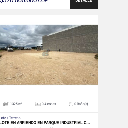
$370.000.000
COP
DETALLE
VER DETALLES
1325 m²
0 Alcobas
0 Baño(s)
Lote / Terreno
LOTE EN ARRIENDO EN PARQUE INDUSTRIAL C…