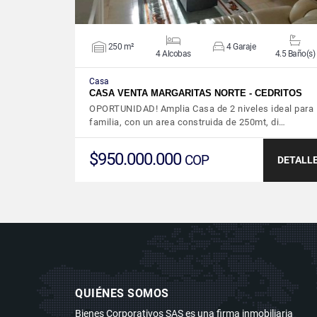
250 m²
4 Garaje
4 Alcobas
4.5 Baño(s)
Casa
CASA VENTA MARGARITAS NORTE - CEDRITOS
OPORTUNIDAD! Amplia Casa de 2 niveles ideal para
familia, con un area construida de 250mt, di…
$950.000.000
COP
DETALL
QUIÉNES SOMOS
Bienes Corporativos SAS es una firma inmobiliaria