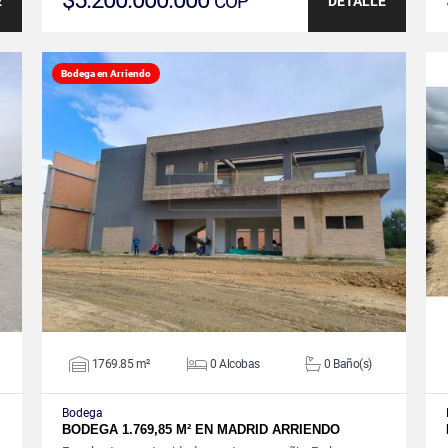
$5.200.000.000
COP
E
DETALLE
Bodega en Arriendo
VER DETALLES
1769.85 m²
0 Alcobas
0 Baño(s)
Bodega
BODEGA 1.769,85 M² EN MADRID ARRIENDO