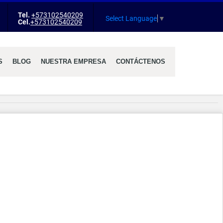
Tel.
+573102540209
agram
Select Language
▼
Cel.
+573102540209
S
BLOG
NUESTRA EMPRESA
CONTÁCTENOS