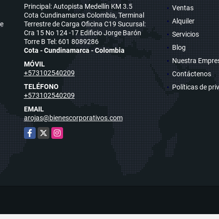
Principal: Autopista Medellín KM 3.5
Ventas
Cota Cundinamarca Colombia, Terminal
Alquiler
se
Terrestre de Carga Oficina C19 Sucursal:
Cra 15 No 124 -17 Edificio Jorge Barón
Servicios
Torre B Tel: 601 8089286
Blog
Cota - Cundinamarca - Colombia
Nuestra Empre
MÓVIL
+573102540209
Contáctenos
TELÉFONO
Políticas de pr
+573102540209
EMAIL
arojas@bienescorporativos.com
Facebook
X
Instagram