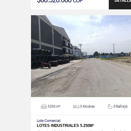
$66.520.000
COP
DETALL
VER DETALLES
5250 m²
0 Alcobas
0 Baño(s)
Lote Comercial
LOTES INDUSTRIALES 5.250M²