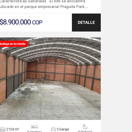
Características Generales El lote se encuentra
ubicado en el parque empresarial Praguita Park,…
$8.900.000
COP
DETALLE
Bodega en Arriendo
VER DETALLES
2154 m²
5 Garaje