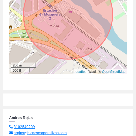
200 m
500 ft
Leaflet
| Wasi - ©
OpenStreetMap
Andres Rojas
3102540209
arojas@bienescorporativos.com