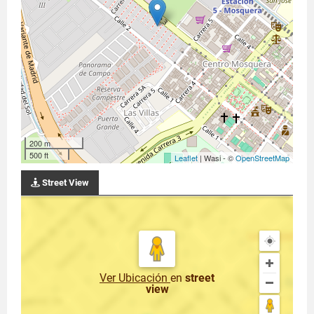
200 m
500 ft
Leaflet
| Wasi - ©
OpenStreetMap
Street View
Ver Ubicación
en
street
view