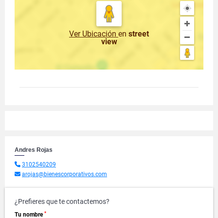
Ver Ubicación
en
street
view
Andres Rojas
3102540209
arojas@bienescorporativos.com
¿Prefieres que te contactemos?
*
Tu nombre