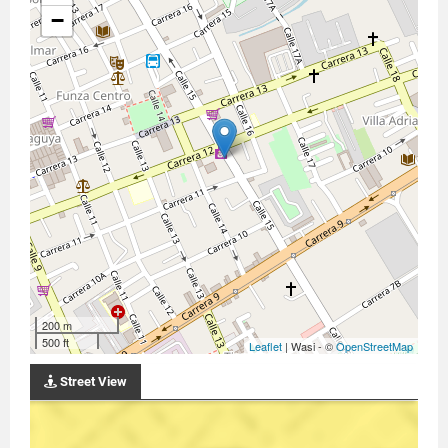
−
200 m
500 ft
Leaflet
| Wasi - ©
OpenStreetMap
Street View