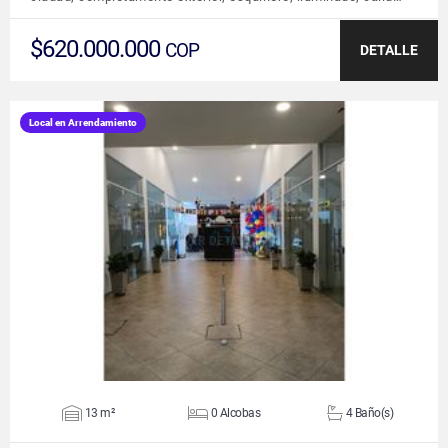
$620.000.000
COP
DETALLE
Local en Arrendamiento
VER DETALLES
13 m²
0 Alcobas
4 Baño(s)