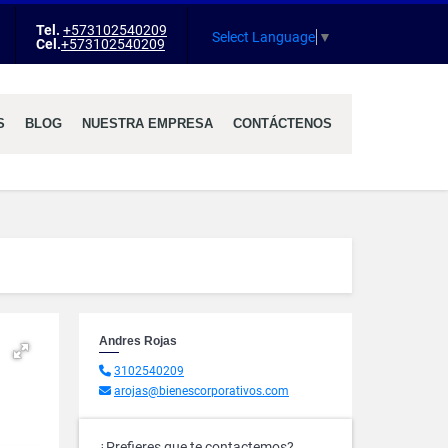
Tel.
+573102540209
agram
Select Language
▼
Cel.
+573102540209
S
BLOG
NUESTRA EMPRESA
CONTÁCTENOS
Andres Rojas
3102540209
arojas@bienescorporativos.com
¿Prefieres que te contactemos?