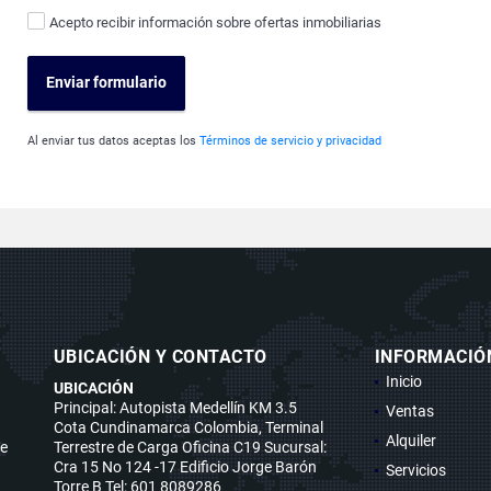
Acepto recibir información sobre ofertas inmobiliarias
Enviar formulario
Al enviar tus datos aceptas los
Términos de servicio y privacidad
UBICACIÓN Y CONTACTO
INFORMACIÓ
Inicio
UBICACIÓN
Principal: Autopista Medellín KM 3.5
Ventas
Cota Cundinamarca Colombia, Terminal
Alquiler
se
Terrestre de Carga Oficina C19 Sucursal:
Cra 15 No 124 -17 Edificio Jorge Barón
Servicios
Torre B Tel: 601 8089286