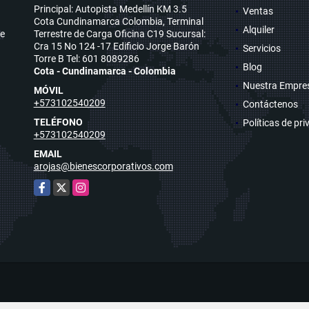
Principal: Autopista Medellín KM 3.5
Ventas
Cota Cundinamarca Colombia, Terminal
Alquiler
se
Terrestre de Carga Oficina C19 Sucursal:
Cra 15 No 124 -17 Edificio Jorge Barón
Servicios
Torre B Tel: 601 8089286
Blog
Cota - Cundinamarca - Colombia
Nuestra Empre
MÓVIL
+573102540209
Contáctenos
TELÉFONO
Políticas de pr
+573102540209
EMAIL
arojas@bienescorporativos.com
Facebook
X
Instagram