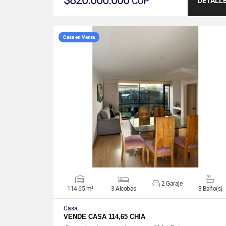
$820.000.000
COP
DETALL
Casa en Venta
VER DETALLES
2 Garaje
114.65 m²
3 Alcobas
3 Baño(s)
Casa
VENDE CASA 114,65 CHÍA