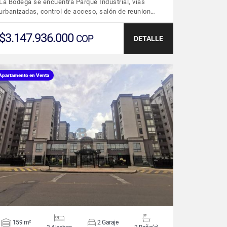
La Bodega se encuentra Parque Industrial, vías
urbanizadas, control de acceso, salón de reunion…
$3.147.936.000
COP
DETALLE
Apartamento en Venta
VER DETALLES
159 m²
2 Garaje