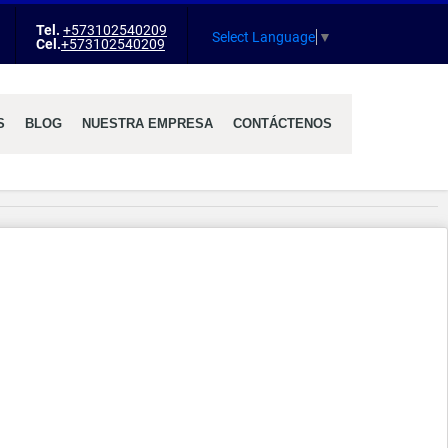
Tel.
+573102540209
agram
Select Language
▼
Cel.
+573102540209
S
BLOG
NUESTRA EMPRESA
CONTÁCTENOS