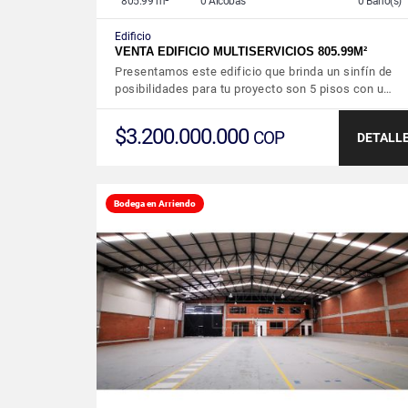
805.99 m²
0 Alcobas
0 Baño(s)
Edificio
VENTA EDIFICIO MULTISERVICIOS 805.99M²
Presentamos este edificio que brinda un sinfín de
posibilidades para tu proyecto son 5 pisos con u…
$3.200.000.000
COP
DETALL
Bodega en Arriendo
VER DETALLES