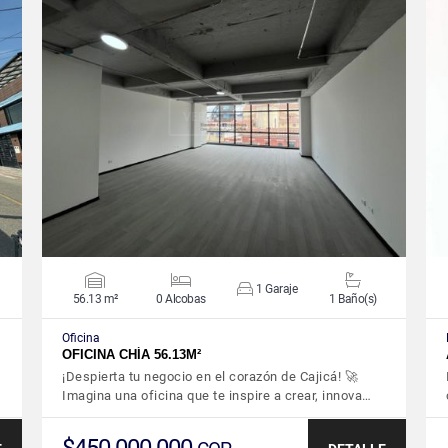
VER DETALLES
1 Garaje
56.13 m²
0 Alcobas
1 Baño(s)
Oficina
OFICINA CHÍA 56.13M²
¡Despierta tu negocio en el corazón de Cajicá! 🚀
Imagina una oficina que te inspire a crear, innova…