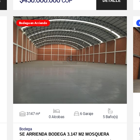
$450.000.000
COP
E
DETALLE
Bodega en Arriendo
VER DETALLES
3147 m²
6 Garaje
0 Alcobas
5 Baño(s)
Bodega
SE ARRIENDA BODEGA 3.147 M2 MOSQUERA