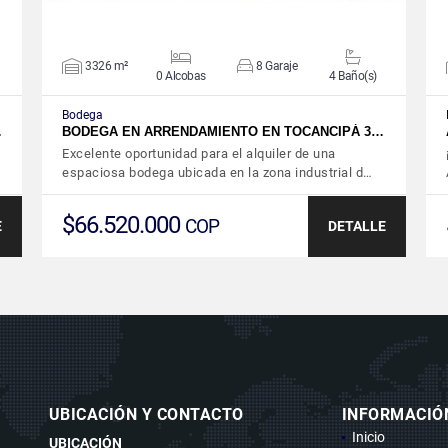
3326 m²
8 Garaje
0 Alcobas
4 Baño(s)
Bodega
…
BODEGA EN ARRENDAMIENTO EN TOCANCIPÁ 3…
Excelente oportunidad para el alquiler de una
espaciosa bodega ubicada en la zona industrial d…
$66.520.000
COP
E
DETALLE
UBICACIÓN Y CONTACTO
INFORMACIÓ
Inicio
UBICACIÓN