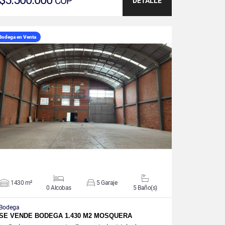
$5.500.000
COP
DETALLE
Bodega en Venta
VER DETALLES
1430 m²
5 Garaje
0 Alcobas
5 Baño(s)
Bodega
SE VENDE BODEGA 1.430 M2 MOSQUERA