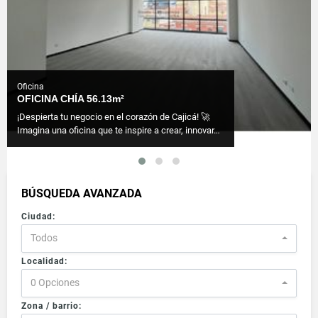
Oficina
OFICINA CHÍA 56.13m²
¡Despierta tu negocio en el corazón de Cajicá! 🚀
Imagina una oficina que te inspire a crear, innovar…
BÚSQUEDA AVANZADA
Ciudad:
Todos
Localidad:
0 Opciones
Zona / barrio: