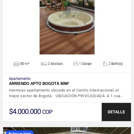
VER DETALLES
80 m²
2 Alcobas
1 Garaje
2 Baño(s)
Apartamento
ARRIENDO APTO BOGOTÁ 80M²
Hermoso apartamento ubicado en el Centro Internacional, el
mejor sector de Bogotá. UBICACIÓN PRIVILEGIADA: A 1 cua…
$4.000.000
COP
DETALLE
Bodega en Venta