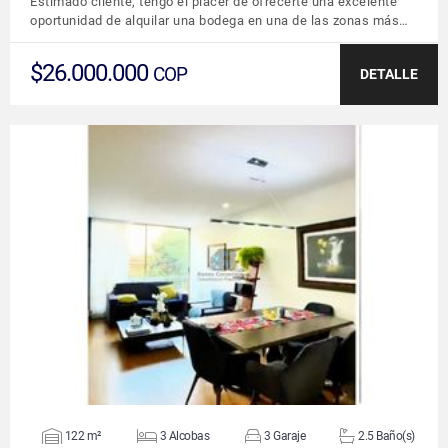
Estimado cliente, tengo el placer de ofrecerte una excelente
oportunidad de alquilar una bodega en una de las zonas más…
$26.000.000
COP
DETALLE
VER DETALLES
122 m²
3 Alcobas
3 Garaje
2.5 Baño(s)