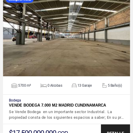
VER DETALLES
5700 m²
0 Alcobas
13 Garaje
5 Baño(s)
Bodega
VENDE BODEGA 7.000 M2 MADRID CUNDINAMARCA
Se Vende Bodega en un importante sector Industrial. La
propiedad consta de los siguientes espacios a saber; En su pr…
$17.500.000.000