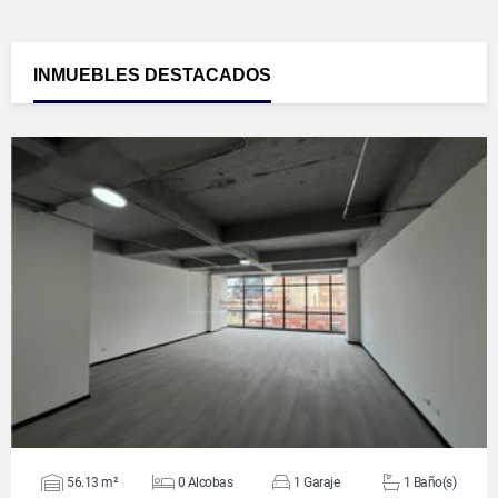
INMUEBLES
DESTACADOS
VER DETALLES
56.13 m²
0 Alcobas
1 Garaje
1 Baño(s)